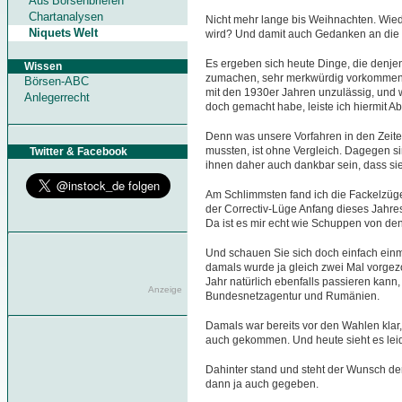
Aus Börsenbriefen
Chartanalysen
Nicht mehr lange bis Weihnachten. Wie
Niquets Welt
wird? Und damit auch Gedanken an die 
Es ergeben sich heute Dinge, die denjeni
Wissen
zumachen, sehr merkwürdig vorkommen. 
Börsen-ABC
mit den 1930er Jahren unzulässig, und 
Anlegerrecht
doch gemacht habe, leiste ich hiermit Abb
Denn was unsere Vorfahren in den Zeit
mussten, ist ohne Vergleich. Dagegen s
Twitter & Facebook
ihnen daher auch dankbar sein, dass sie
Am Schlimmsten fand ich die Fackelzüg
der Correctiv-Lüge Anfang dieses Jahr
Da ist es mir echt wie Schuppen von de
Und schauen Sie sich doch einfach ein
damals wurde ja gleich zwei Mal vorgez
Jahr natürlich ebenfalls passieren kann, 
Anzeige
Bundesnetzagentur und Rumänien.
Damals war bereits vor den Wahlen klar
auch gekommen. Und heute sieht es lei
Dahinter stand und steht der Wunsch d
dann ja auch gegeben.