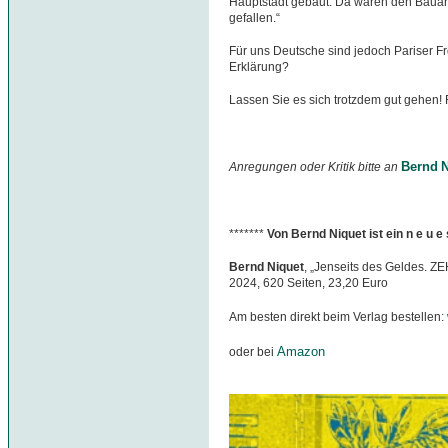
Hauptstadt gebaut. Da wären den Bauarb
gefallen.“
Für uns Deutsche sind jedoch Pariser F
Erklärung?
Lassen Sie es sich trotzdem gut gehen!
Bernd N
Anregungen oder Kritik bitte an
*******
Von Bernd Niquet ist ein n e u 
Bernd Niquet
, „Jenseits des Geldes. Z
2024, 620 Seiten, 23,20 Euro
Am besten direkt beim Verlag bestellen:
Amazon
oder bei