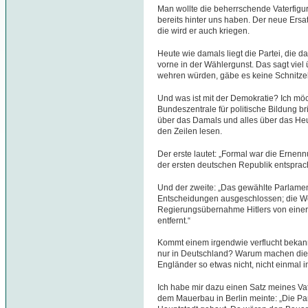
Man wollte die beherrschende Vaterfigur,
bereits hinter uns haben. Der neue Ersa
die wird er auch kriegen.
Heute wie damals liegt die Partei, die d
vorne in der Wählergunst. Das sagt vie
wehren würden, gäbe es keine Schnitzel
Und was ist mit der Demokratie? Ich mö
Bundeszentrale für politische Bildung br
über das Damals und alles über das Heu
den Zeilen lesen.
Der erste lautet: „Formal war die Ernenn
der ersten deutschen Republik entsprac
Und der zweite: „Das gewählte Parlament
Entscheidungen ausgeschlossen; die We
Regierungsübernahme Hitlers von eine
entfernt.“
Kommt einem irgendwie verflucht bekann
nur in Deutschland? Warum machen die
Engländer so etwas nicht, nicht einmal
Ich habe mir dazu einen Satz meines Vat
dem Mauerbau in Berlin meinte: „Die Par