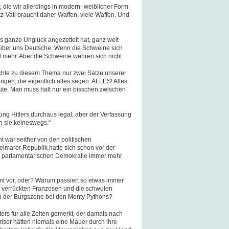
 die wir allerdings in modern- weiblicher Form
tz-Vati braucht daher Waffen, viele Waffen. Und
as ganze Unglück angezettelt hat, ganz weit
l über uns Deutsche. Wenn die Schweine sich
 mehr. Aber die Schweine wehren sich nicht.
chte zu diesem Thema nur zwei Sätze unserer
ingen, die eigentlich alles sagen. ALLES! Alles
te. Man muss halt nur ein bisschen zwischen
ung Hitlers durchaus legal, aber der Verfassung
h sie keineswegs.“
 war seither von den politischen
imarer Republik hatte sich schon vor der
r parlamentarischen Demokratie immer mehr
t vor, oder? Warum passiert so etwas immer
 verrückten Franzosen und die schwulen
 in der Burgszene bei den Monty Pythons?
ers für alle Zeiten gemerkt, der damals nach
iser hätten niemals eine Mauer durch ihre