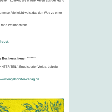
eitern kollektiv die Maurerkellen aus der Hand
rommse. Vielleicht weist das den Weg zu einer
 Frohe Weihnachten!
iquet
.
e s Buch erschienen
*******
EHNTER TEIL“, Engelsdorfer Verlag, Leipzig
www.engelsdorfer-verlag.de