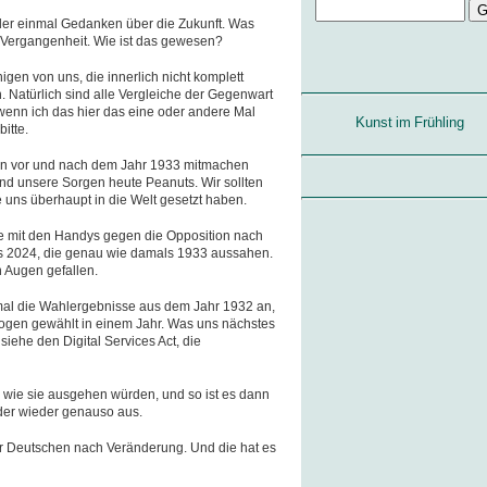
der einmal Gedanken über die Zukunft. Was
Vergangenheit. Wie ist das gewesen?
gen von uns, die innerlich nicht komplett
Natürlich sind alle Vergleiche der Gegenwart
wenn ich das hier das eine oder andere Mal
Kunst im Frühling
itte.
en vor und nach dem Jahr 1933 mitmachen
ind unsere Sorgen heute Peanuts. Wir sollten
 uns überhaupt in die Welt gesetzt haben.
e mit den Handys gegen die Opposition nach
es 2024, die genau wie damals 1933 aussahen.
n Augen gefallen.
mal die Wahlergebnisse aus dem Jahr 1932 an,
ogen gewählt in einem Jahr. Was uns nächstes
siehe den Digital Services Act, die
, wie sie ausgehen würden, und so ist es dann
der wieder genauso aus.
er Deutschen nach Veränderung. Und die hat es