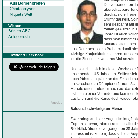
Aus Börsenbriefen
Die vergangenen Ta
Chartanalysen
überschaubare Tende
Niquets Welt
durchaus die Frage,
Sturm“ darstellt. S
sehr gespannt auf 
Wissen
Yellen gewartet. In 
Börsen-ABC
Jahre ist auch Yelle
Anlegerrecht
dass man hinterher a
Marktreaktion nach 
aus. Dennoch ist das Problem damit nich
wichtige Konjunkturindikatoren, um dar
Twitter & Facebook
ist, die Zinsen ein weiteres Mal anzuhe
Und so richtet sich in dieser Woche der
anstehenden US-Jobdaten. Sollten sich 
doch früher als später an der Zinsschra
entsprechenden Dämpfer erfahren. Schli
Monate unter anderem auch auf das extr
es hier zu einer Veränderung kommen, k
ausfallen und die Kurse doch wieder e
Anzeige
Saisonal schwierigster Monat
Zwar bringt auch der August im langfrist
Ergebnis hervor, interessanter ist allerd
Rückblick über die vergangenen 35 Jahr
Interessant ist zudem, dass sich der A