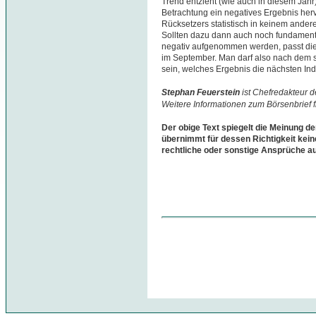
Trend entzieht (wie auch in diesem Jahr
Betrachtung ein negatives Ergebnis herv
Rücksetzers statistisch in keinem ande
Sollten dazu dann auch noch fundament
negativ aufgenommen werden, passt die
im September. Man darf also nach dem s
sein, welches Ergebnis die nächsten Indi
Stephan Feuerstein
ist Chefredakteur 
Weitere Informationen zum Börsenbrief 
Der obige Text spiegelt die Meinung de
übernimmt für dessen Richtigkeit kein
rechtliche oder sonstige Ansprüche a