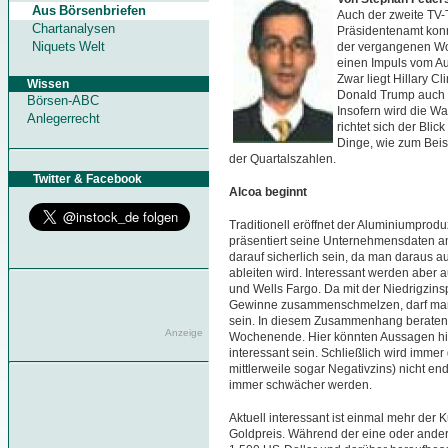
Aus Börsenbriefen
Auch der zweite TV
Chartanalysen
Präsidentenamt konn
Niquets Welt
der vergangenen Wo
einen Impuls vom A
Zwar liegt Hillary Cl
Wissen
Donald Trump auch n
Börsen-ABC
Insofern wird die Wa
Anlegerrecht
richtet sich der Bli
Dinge, wie zum Beis
der Quartalszahlen.
Twitter & Facebook
Alcoa beginnt
Traditionell eröffnet der Aluminiumprod
präsentiert seine Unternehmensdaten a
darauf sicherlich sein, da man daraus au
ableiten wird. Interessant werden aber 
und Wells Fargo. Da mit der Niedrigzin
Gewinne zusammenschmelzen, darf man
sein. In diesem Zusammenhang beraten
Anzeige
Wochenende. Hier könnten Aussagen hins
interessant sein. Schließlich wird immer 
mittlerweile sogar Negativzins) nicht en
immer schwächer werden.
Aktuell interessant ist einmal mehr der K
Goldpreis. Während der eine oder ande