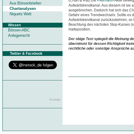
Fielmann
(Chart & Rat) Die
-Aktie bewegt
Aus Börsenbriefen
Aufwärtstrendkanal. Aus diesem ist sie 
Chartanalysen
ausgebrochen. Dadurch hat sich das Char
Niquets Welt
Gefahr eines Trendwechsels. Sollte es de
Aufwärtstrendkanal zurückzukehren, so h
Beachtung des nächsten Stop-Kurses (si
Wissen
Halteposition.
Börsen-ABC
Anlegerrecht
Der obige Text spiegelt die Meinung de
übernimmt für dessen Richtigkeit kein
rechtliche oder sonstige Ansprüche a
Twitter & Facebook
Anzeige