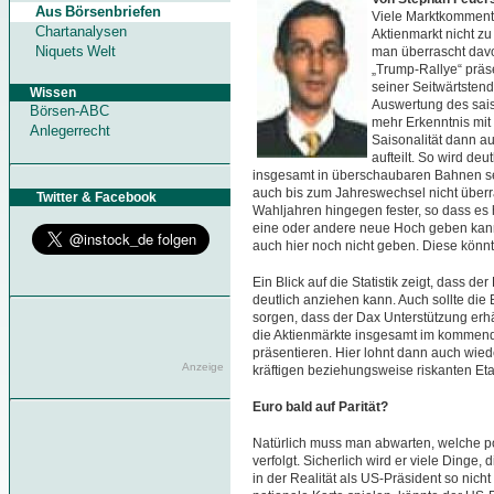
Aus Börsenbriefen
Viele Marktkommenta
Chartanalysen
Aktienmarkt nicht zu
Niquets Welt
man überrascht davo
„Trump-Rallye“ präse
seiner Seitwärtstend
Wissen
Auswertung des sai
Börsen-ABC
mehr Erkenntnis mit
Anlegerrecht
Saisonalität dann a
aufteilt. So wird de
insgesamt in überschaubaren Bahnen sei
auch bis zum Jahreswechsel nicht überr
Twitter & Facebook
Wahljahren hingegen fester, so dass es
eine oder andere neue Hoch geben kann
auch hier noch nicht geben. Diese kön
Ein Blick auf die Statistik zeigt, dass 
deutlich anziehen kann. Auch sollte d
sorgen, dass der Dax Unterstützung erhä
die Aktienmärkte insgesamt im kommend
präsentieren. Hier lohnt dann auch wiede
Anzeige
kräftigen beziehungsweise riskanten Eta
Euro bald auf Parität?
Natürlich muss man abwarten, welche po
verfolgt. Sicherlich wird er viele Dinge
in der Realität als US-Präsident so nicht