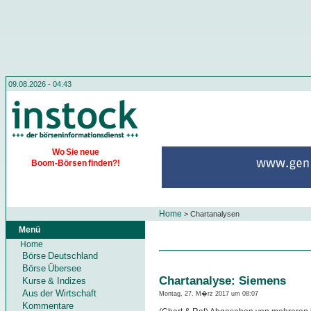
09.08.2026 - 04:43
Wo Sie neue
Boom-Börsen finden?!
Home
>
Chartanalysen
Menü
Home
Börse Deutschland
Börse Übersee
Chartanalyse: Siemens
Kurse & Indizes
Aus der Wirtschaft
Montag, 27. M�rz 2017 um 08:07
Kommentare