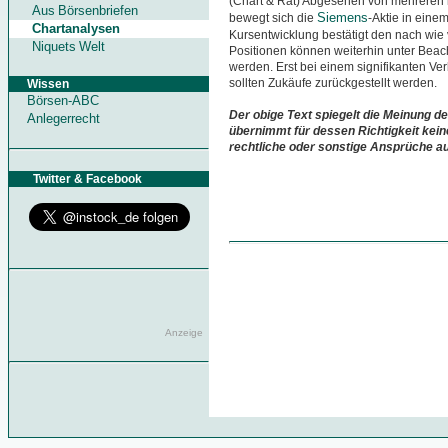
(Chart & Rat) Abgesehen von mehreren
Aus Börsenbriefen
Siemens
bewegt sich die
-Aktie in eine
Chartanalysen
Kursentwicklung bestätigt den nach wie v
Niquets Welt
Positionen können weiterhin unter Beac
werden. Erst bei einem signifikanten Ve
sollten Zukäufe zurückgestellt werden.
Wissen
Börsen-ABC
Der obige Text spiegelt die Meinung de
Anlegerrecht
übernimmt für dessen Richtigkeit kein
rechtliche oder sonstige Ansprüche a
Twitter & Facebook
Anzeige