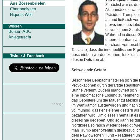
Aus Börsenbriefen
Zunächst war es der 
Chartanalysen
Aktienmärkte etwas 
Niquets Welt
Präsident Trump den
ab und ließ sich vo
provozieren beziehu
Wissen
es von einem Staatsf
Börsen-ABC
Während in dieser G
Anlegerrecht
unberechenbare Unbe
durchaus vorhersehba
Tatsache, dass die innenpolitischen Erge
beschrieben werden können, lenkt ein a
Twitter & Facebook
diesen Defiziten ab.
Schwelende Gefahr
Besonnene Beobachter stellen sich die
Provokationen durch derartige Reaktion
Bühne verleiht. Zudem manövriert sich T
eine diplomatische Lösung zunehmend sc
das Gepoltere um die Mauer zu Mexiko n
Anzeige
im Wahlkampf laut geworden und nach
vollmundig, dass er sie eher gestern a
bezahlen wird. Um dieses Thema ist es m
dieses nie gegeben. Und so kann es du
Nordkorea so rasch wieder beerdigt, wie
man Trump aber öffentlich diesbezüglich 
dem Pawlowschen Hund – reagieren und 