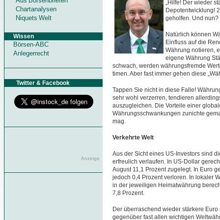
Aus Börsenbriefen
„Hilfe! Der wieder s
Chartanalysen
Depotentwicklung! 2
Niquets Welt
geholfen. Und nun? 
Natürlich können Wä
Wissen
Einfluss auf die Ren
Börsen-ABC
Währung notieren, e
Anlegerrecht
eigene Währung Stär
schwach, werden währungsfremde Werte 
timen. Aber fast immer gehen diese „Wä
Twitter & Facebook
Tappen Sie nicht in diese Falle! Währun
sehr wohl verzerren, tendieren allerding
auszugleichen. Die Vorteile einer globa
Währungsschwankungen zunichte gemach
mag.
Verkehrte Welt
Aus der Sicht eines US-Investors sind d
Anzeige
erfreulich verlaufen. In US-Dollar gerec
August 11,1 Prozent zugelegt. In Euro g
jedoch 0,4 Prozent verloren. In lokaler
in der jeweiligen Heimatwährung berechn
7,8 Prozent.
Der überraschend wieder stärkere Euro i
gegenüber fast allen wichtigen Weltwäh