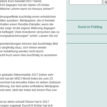
tärkere Euro belastet 2017 meine
016 dagegen hat der starke US-Dollar
Welche Lehren kann ich hieraus ziehen?“
hrungseffekte kurzfristig einen erheblichen
diten ausüben. Wertpapiere, die in fremder
rhalten einen Rendite-Dämpfer, wenn die
Kunst im Frühling
ke zeigt. Ist die eigene Währung dagegen
beflügelt. Viele Investoren versuchen das zu
hrungsabsicherungen“ schief. Lassen Sie es!
gsentwicklungen können das kurzfristige Bild
s langfristig dazu, sich immer wieder
len Aufstellung werden nicht durch
t! Auch wenn dies kurzfristig so aussehen
ie globalen Aktienmärkte 2017 bisher sehr
hnet hat der MSCI World Index bis zum 23.
erechnet hat derselbe Index im selben Zeitraum
 Währung, bei dem jedes enthaltene Wertpapier
et wird, steht der Index bei einem Plus von
st an allem schuld! Dieser hat in 2017
rungen zugelegt: Euro/US-Dollar hat sich