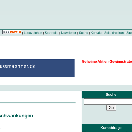
Lesezeichen
Startseite
Newsletter
Suche
Kontakt
Seite drucken
Sit
|
|
|
|
|
|
|
Geheime Aktien-Gewinnstrate
Suche
sschwankungen
Kursabfrage
r