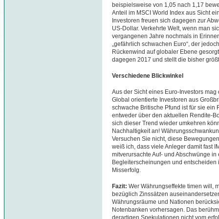
beispielsweise von 1,05 nach 1,17 bewe
Anteil im MSCI World Index aus Sicht ein
Investoren freuen sich dagegen zur Abw
US-Dollar. Verkehrte Welt, wenn man si
vergangenen Jahre nochmals in Erinner
„gefährlich schwachen Euro“, der jedoch
Rückenwind auf globaler Ebene gesorgt 
dagegen 2017 und stellt die bisher grö
Verschiedene Blickwinkel
Aus der Sicht eines Euro-Investors mag d
Global orientierte Investoren aus Groß
schwache Britische Pfund ist für sie ei
entweder über den aktuellen Rendite-Bo
sich dieser Trend wieder umkehren könn
Nachhaltigkeit an! Währungsschwankun
Versuchen Sie nicht, diese Bewegungen 
weiß ich, dass viele Anleger damit fast
mitverursachte Auf- und Abschwünge in e
Begleiterscheinungen und entscheiden im
Misserfolg.
Fazit:
Wer Währungseffekte timen will, m
bezüglich Zinssätzen auseinandersetzen
Währungsräume und Nationen berücksicht
Notenbanken vorhersagen. Das berühmte
derartigen Spekulationen nicht vom erfol