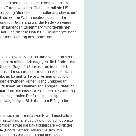
gt. Ein herber Dämpfer für den hohen US-
es Euro-Investoren. Global orientierte US-
echslung über einen international „schwachen“
ch die wilden Währungsdiskussionen der
ung ruft. Jahrelang war die Rede von einem
 im laufenden Bullenmarkt für ordentlichen
hat. Der „sichere Hafen US-Dollar“ enttäuscht
ßte Überraschung des Jahres dar.
iese aktuelle Situation unbefriedigend sein.
britannien reiben sich dagegen die Hände
–
das
n Rendite-Segen! US-Investoren freuen sich
nus oder schüren bereits neue Ängste, dass
te. Es kommt für Investoren immer auf die
gen erzwingen keinen Handlungsbedarf.
zu timen. Aus meiner langjährigen Erfahrung
 IMMER auf die Nase fallen. Durch die Währung
inem globalen Portfolio sind stetige
 langfristigen Bild nicht über Erfolg oder
uss sich mit der relativen Erwartungshaltung
, unzählige Einflussfaktoren verschiedenster
igen sowie die unkalkulierbare Politik der
 „Fool's Game“! Lassen Sie sich von
greichen Weg einer global orientierten,