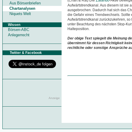
Zalando
(Chart & Rat) Die
-Aktie bewegte
Aus Börsenbriefen
Aufwärtstrendkanal. Aus diesem ist sie 
Chartanalysen
ausgebrochen. Dadurch hat sich das Char
Niquets Welt
die Gefahr eines Trendwechsels. Sollte e
Aufwärtstrendkanal zurückzukehren, so h
unter Beachtung des nächsten Stop-Kurs
Wissen
Halteposition.
Börsen-ABC
Anlegerrecht
Der obige Text spiegelt die Meinung de
übernimmt für dessen Richtigkeit kein
rechtliche oder sonstige Ansprüche a
Twitter & Facebook
Anzeige