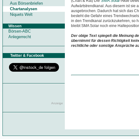
SMA Solar
(Chart & Rat) Die
-Aktie bewe
Aus Börsenbriefen
Aufwärtstrendkanal. Aus diesem ist sie 
Chartanalysen
ausgebrochen. Dadurch hat sich das Char
Niquets Welt
besteht die Gefahr eines Trendwechsels. 
in den Trendkanal zurückzukehren, so h
bleibt SMA Solar noch eine Haltepositio
Wissen
Börsen-ABC
Der obige Text spiegelt die Meinung de
Anlegerrecht
übernimmt für dessen Richtigkeit kein
rechtliche oder sonstige Ansprüche a
Twitter & Facebook
Anzeige