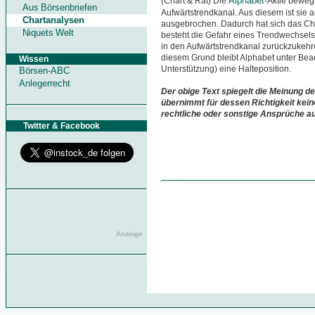
Alphabet
(Chart & Rat) Die
-Aktie bewegt
Aus Börsenbriefen
Aufwärtstrendkanal. Aus diesem ist sie 
Chartanalysen
ausgebrochen. Dadurch hat sich das Char
Niquets Welt
besteht die Gefahr eines Trendwechsels. 
in den Aufwärtstrendkanal zurückzukehre
diesem Grund bleibt Alphabet unter Bea
Wissen
Unterstützung) eine Halteposition.
Börsen-ABC
Anlegerrecht
Der obige Text spiegelt die Meinung de
übernimmt für dessen Richtigkeit kein
rechtliche oder sonstige Ansprüche a
Twitter & Facebook
Anzeige