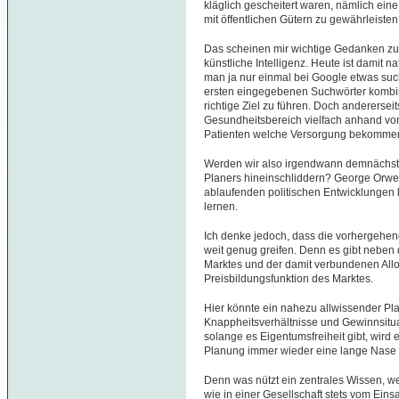
kläglich gescheitert waren, nämlich e
mit öffentlichen Gütern zu gewährleiste
Das scheinen mir wichtige Gedanken zu
künstliche Intelligenz. Heute ist damit 
man ja nur einmal bei Google etwas su
ersten eingegebenen Suchwörter kombin
richtige Ziel zu führen. Doch andererseit
Gesundheitsbereich vielfach anhand von
Patienten welche Versorgung bekomme
Werden wir also irgendwann demnächst t
Planers hineinschliddern? George Orwel
ablaufenden politischen Entwicklungen 
lernen.
Ich denke jedoch, dass die vorhergehen
weit genug greifen. Denn es gibt neben
Marktes und der damit verbundenen Allo
Preisbildungsfunktion des Marktes.
Hier könnte ein nahezu allwissender Pla
Knappheitsverhältnisse und Gewinnsitua
solange es Eigentumsfreiheit gibt, wird
Planung immer wieder eine lange Nase
Denn was nützt ein zentrales Wissen, we
wie in einer Gesellschaft stets vom Eins