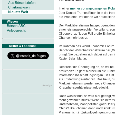
Aus Börsenbriefen
Chartanalysen
meiner vorangegangenen Kol
In einer
Niquets Welt
über Donald Trumps Eingriffe in die frei
die Probleme, vor denen wir heute steh
Wissen
Der Marktliberalismus hat getrogen, denk
Börsen-ABC
einer leistungsgerechten Verteilung, s
Anlegerrecht
Oligopole, auf jeden Fall große Einheit
Chance mehr besitzt.
Twitter & Facebook
Im Rahmen des World Economic Forum in
Bericht der Wirtschaftsredakteure der „
bringt. Sie beziehen sich dabei auf de
Xavier Sala i Martín.
Den treibt die Überlegung an, ob wir he
brauchen? Es geht hierbei um die Funkt
Informationsbeschaffungsorgan. Das ist
als Entdeckungsverfahren. Das heißt, d
Marktteilnehmern werden neue Chancen 
Anzeige
Knappheitsverhältnisse aufgedeckt.
Doch was ist nun, so wird hier gefragt, 
mehr gewinnen muss? Wenn sie bereits 
Unternehmen, Monopolisten gar? Oder g
China? Braucht man dann noch konkurr
Planern nicht in Zukunft gelingen, woran