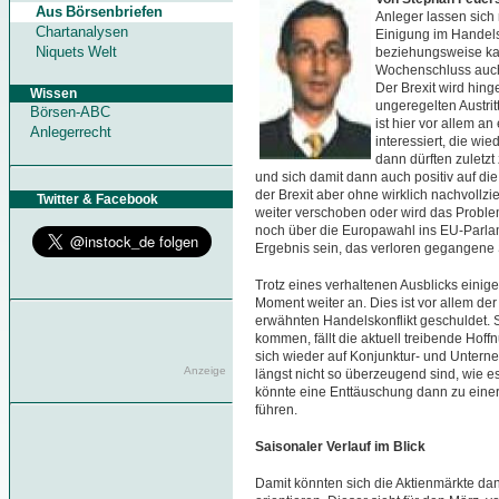
Aus Börsenbriefen
Anleger lassen sich
Chartanalysen
Einigung im Handels
Niquets Welt
beziehungsweise ka
Wochenschluss auch 
Der Brexit wird hin
Wissen
ungeregelten Austritt
Börsen-ABC
ist hier vor allem a
Anlegerrecht
interessiert, die w
dann dürften zuletzt
und sich damit dann auch positiv auf di
der Brexit aber ohne wirklich nachvollz
Twitter & Facebook
weiter verschoben oder wird das Proble
noch über die Europawahl ins EU-Parlame
Ergebnis sein, das verloren gegangene S
Trotz eines verhaltenen Ausblicks einig
Moment weiter an. Dies ist vor allem der
erwähnten Handelskonflikt geschuldet. S
kommen, fällt die aktuell treibende Hoff
sich wieder auf Konjunktur- und Untern
Anzeige
längst nicht so überzeugend sind, wie 
könnte eine Enttäuschung dann zu eine
führen.
Saisonaler Verlauf im Blick
Damit könnten sich die Aktienmärkte dan