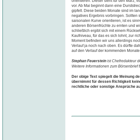
orientieren. Dieser sieht für den März, v
vor. Ab Mai beginnt dann eine Durststre
gipfelt. Diese beiden Monate sind im lang
negatives Ergebnis vorbringen. Sollten s
saisonalen Kurve orientieren, ist es si
anderen Börsenfrüchte zu ernten und w
schließlich ergibt sich mit einem Rücks
Kaufniveau, für das es sich lohnt, zur ric
Moment befinden wir uns allerdings noch 
Verlauf ja noch nach oben. Es dürfte da
auf den Verlauf der kommenden Monate 
Stephan Feuerstein
ist Chefredakteur 
Weitere Informationen zum Börsenbrief 
Der obige Text spiegelt die Meinung de
übernimmt für dessen Richtigkeit kein
rechtliche oder sonstige Ansprüche a