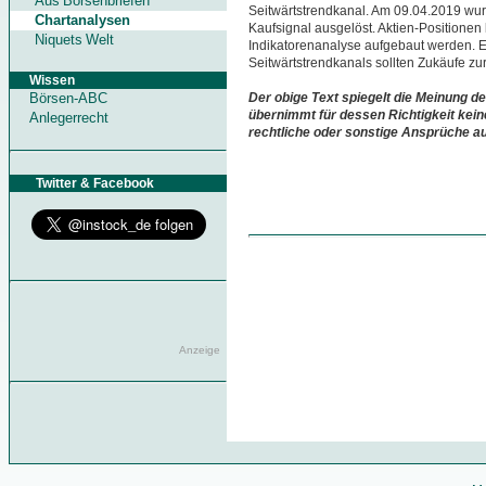
Aus Börsenbriefen
Seitwärtstrendkanal. Am 09.04.2019 wur
Chartanalysen
Kaufsignal ausgelöst. Aktien-Positione
Niquets Welt
Indikatorenanalyse aufgebaut werden. Er
Seitwärtstrendkanals sollten Zukäufe zu
Wissen
Börsen-ABC
Der obige Text spiegelt die Meinung de
übernimmt für dessen Richtigkeit kein
Anlegerrecht
rechtliche oder sonstige Ansprüche a
Twitter & Facebook
Anzeige