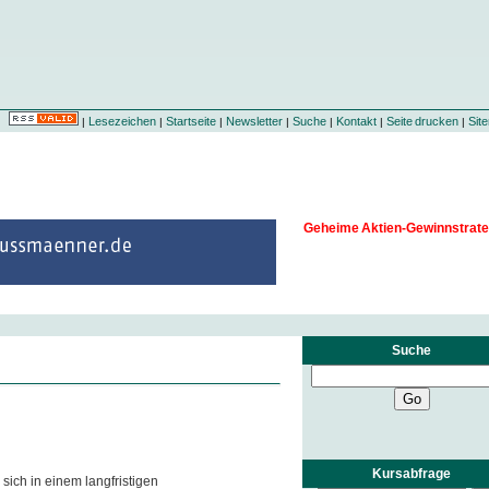
Lesezeichen
Startseite
Newsletter
Suche
Kontakt
Seite drucken
Sit
|
|
|
|
|
|
|
Geheime Aktien-Gewinnstrate
Suche
Kursabfrage
sich in einem langfristigen