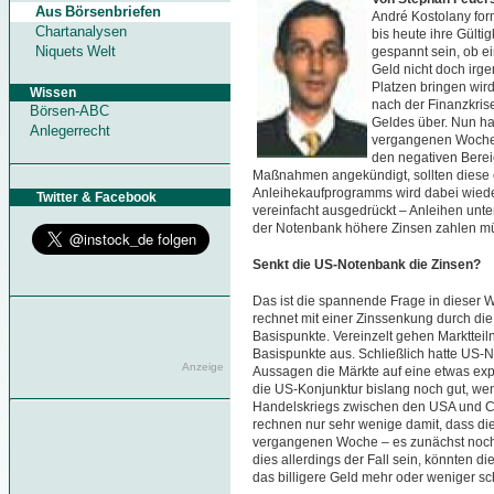
Aus Börsenbriefen
André Kostolany form
Chartanalysen
bis heute ihre Gültig
Niquets Welt
gespannt sein, ob ei
Geld nicht doch irg
Platzen bringen wir
Wissen
nach der Finanzkrise
Börsen-ABC
Geldes über. Nun ha
Anlegerrecht
vergangenen Woche z
den negativen Berei
Maßnahmen angekündigt, sollten diese e
Anleihekaufprogramms wird dabei wieder 
Twitter & Facebook
vereinfacht ausgedrückt – Anleihen unt
der Notenbank höhere Zinsen zahlen m
Senkt die US-Notenbank die Zinsen?
Das ist die spannende Frage in dieser 
rechnet mit einer Zinssenkung durch 
Basispunkte. Vereinzelt gehen Markttei
Basispunkte aus. Schließlich hatte US-N
Anzeige
Aussagen die Märkte auf eine etwas expan
die US-Konjunktur bislang noch gut, wen
Handelskriegs zwischen den USA und C
rechnen nur sehr wenige damit, dass di
vergangenen Woche – es zunächst noch 
dies allerdings der Fall sein, könnten d
das billigere Geld mehr oder weniger s