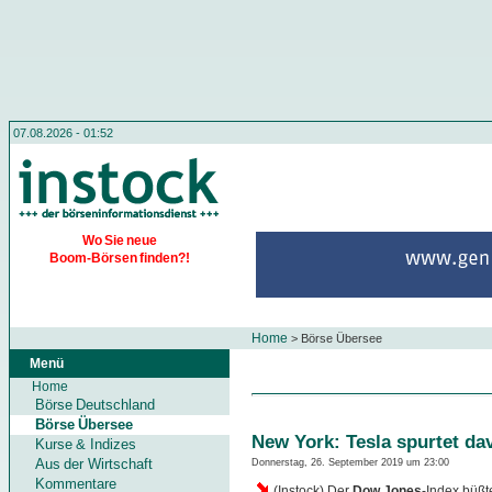
07.08.2026 - 01:52
Wo Sie neue
Boom-Börsen finden?!
Home
>
Börse Übersee
Menü
Home
Börse Deutschland
Börse Übersee
New York: Tesla spurtet da
Kurse & Indizes
Aus der Wirtschaft
Donnerstag, 26. September 2019 um 23:00
Kommentare
(Instock) Der
Dow Jones
-Index büßt