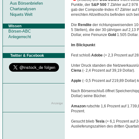
Aus Börsenbriefen
Punkte, der
S&P 500
7 Zähler auf 2.978
Chartanalysen
gab der Composite-Index 47 Zähler auf 8
Niquets Welt
erreichten Allzeithochs befinden sich be
Die
Rendite
der richtungsweisenden 10-j
Wissen
5 Stellen), die der 30-jährigen auf 2,13 P
Börsen-ABC
Dollar, eine Feinunze
Gold
1.505 Dollar.
Anlegerrecht
Im Blickpunkt
Fest schloß
Adobe
(+ 2,3 Prozent auf 28
Twitter & Facebook
Unter Druck standen die Netzwerkausrü
Ciena
(- 2,4 Prozent auf 39,19 Dollar).
Apple
(- 0,5 Prozent auf 219,89 Dollar) k
Nach Börsenschluß öffnet Speicherchi
Dollar) seine Bücher.
Anzeige
Amazon
rutschte 1,6 Prozent auf 1.739,
Prozent.
Gesucht blieb
Tesla
(+ 6,1 Prozent auf 
Auslieferungszahlen des dritten Quartals