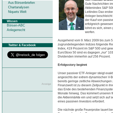
Aus Börsenbriefen
Gute Nachrichten im
Chartanalysen
Aktienindex S&P 500 
Niquets Welt
Leitindex Dax erobe
Anleger beschleicht
der Kauf von passiv
Wissen
erfolgreich gewesen
Börsen-ABC
lohnt es sich, einen
Anlegerrecht
werfen.
Ausgehend vom 9. März 2009 bis zum 5
zugrundeliegenden Indizes folgende Ren
Twitter & Facebook
Index, 419 Prozent im S&P 500 und gew
EuroStoxx 50 sind es dagegen „nur“ 103 
Dividenden immerhin auf 256 Prozent.
Erfolgsstory beginnt
Unser passiver ETF-Anleger steigt exakt
angesichts der extrem dynamischen V-
bereits geringe zeitliche Abweichungen
Anzeige
Finanzwelt ist zu diesem Zeitpunkt in ih
das Ende des bestehenden Finanzsystem
Monate hinweg. Das kümmert unseren fikti
die Aktienmärkte ein und setzt sich auf s
eines passiven Investors erfordert.
Die nächste große Feuerprobe lauert ber