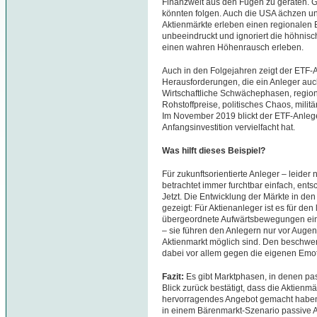
Finanzwelt aus den Fugen zu geraten. Gr
könnten folgen. Auch die USA ächzen un
Aktienmärkte erleben einen regionalen 
unbeeindruckt und ignoriert die höhnisc
einen wahren Höhenrausch erleben.
Auch in den Folgejahren zeigt der ETF-A
Herausforderungen, die ein Anleger auc
Wirtschaftliche Schwächephasen, regio
Rohstoffpreise, politisches Chaos, milit
Im November 2019 blickt der ETF-Anleger 
Anfangsinvestition vervielfacht hat.
Was hilft dieses Beispiel?
Für zukunftsorientierte Anleger – leider 
betrachtet immer furchtbar einfach, ents
Jetzt. Die Entwicklung der Märkte in de
gezeigt: Für Aktienanleger ist es für den 
übergeordnete Aufwärtsbewegungen einz
– sie führen den Anlegern nur vor Auge
Aktienmarkt möglich sind. Den beschwe
dabei vor allem gegen die eigenen Emo
Fazit:
Es gibt Marktphasen, in denen pa
Blick zurück bestätigt, dass die Aktien
hervorragendes Angebot gemacht haben. 
in einem Bärenmarkt-Szenario passive A