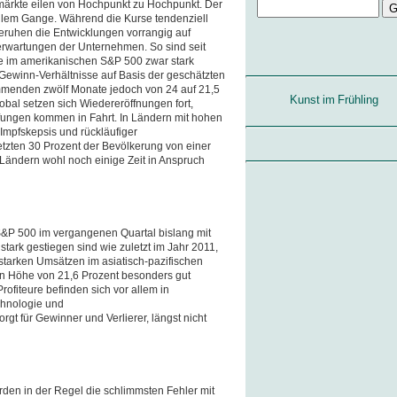
märkte eilen von Hochpunkt zu Hochpunkt. Der
vollem Gange. Während die Kurse tendenziell
ruhen die Entwicklungen vorrangig auf
rwartungen der Unternehmen. So sind seit
e im amerikanischen S&P 500 zwar stark
-Gewinn-Verhältnisse auf Basis der geschätzten
mmenden zwölf Monate jedoch von 24 auf 21,5
Kunst im Frühling
bal setzen sich Wiedereröffnungen fort,
fungen kommen in Fahrt. In Ländern mit hohen
 Impfskepsis und rückläufiger
letzten 30 Prozent der Bevölkerung von einer
 Ländern wohl noch einige Zeit in Anspruch
&P 500 im vergangenen Quartal bislang mit
tark gestiegen sind wie zuletzt im Jahr 2011,
tarken Umsätzen im asiatisch-pazifischen
n Höhe von 21,6 Prozent besonders gut
 Profiteure befinden sich vor allem in
chnologie und
gt für Gewinner und Verlierer, längst nicht
rden in der Regel die schlimmsten Fehler mit