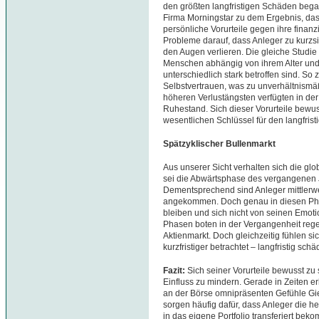
den größten langfristigen Schäden beg
Firma Morningstar zu dem Ergebnis, das
persönliche Vorurteile gegen ihre finanz
Probleme darauf, dass Anleger zu kurzsi
den Augen verlieren. Die gleiche Studi
Menschen abhängig von ihrem Alter und ih
unterschiedlich stark betroffen sind. So 
Selbstvertrauen, was zu unverhältnismä
höheren Verlustängsten verfügten in de
Ruhestand. Sich dieser Vorurteile bewuss
wesentlichen Schlüssel für den langfristi
Spätzyklischer Bullenmarkt
Aus unserer Sicht verhalten sich die glo
sei die Abwärtsphase des vergangenen 
Dementsprechend sind Anleger mittlerwe
angekommen. Doch genau in diesen Phas
bleiben und sich nicht von seinen Emoti
Phasen boten in der Vergangenheit re
Aktienmarkt. Doch gleichzeitig fühlen s
kurzfristiger betrachtet – langfristig sc
Fazit:
Sich seiner Vorurteile bewusst zu se
Einfluss zu mindern. Gerade in Zeiten erh
an der Börse omnipräsenten Gefühle Gi
sorgen häufig dafür, dass Anleger die h
in das eigene Portfolio transferiert bek