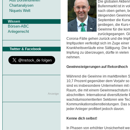
Aus Börsenbriefen
Die globalen Aktien
Chartanalysen
Bullenmarkt ist in 
Niquets Welt
nach oben gehen, be
steigenden Gewinne
September die Kurs
Wissen
gestiegen, die Kurs
Börsen-ABC
Gewinne für die ko
Anlegerrecht
zurückgegangen. Glo
Corona-Fälle gehen zurück und die Imp
Impfquoten verfestigt sich im Zuge einer
Krankheitsverläufe eine Sättigung. Die 
Twitter & Facebook
Impfung zu überzeugen, dürfte in vielen
nehmen.
Gewinnsteigerungen auf Rekordhoch
Während die Gewinne im marktbreiten S
10,7 Prozent gegenüber dem Vorjahr so s
sind es insbesondere Unternehmen mit s
Raum, die mit einem Gewinnwachstum i
Anzeige
abschnitten. International diversifizierte
wachstumsorientierten Sektoren wie Te
Kommunikationsdienstleistungen. Das sor
jeder Anleger profitiert jedoch davon.
Kenne dich selbst!
In Phasen von erhöhter Unsicherheit we