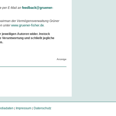
feedback@gruener-
e per E-Mail an
Chairman der Vermögensverwaltung Grüner
www.gruener-fisher.de
en unter
.
r jeweiligen Autoren wider. Instock
e Verantwortung und schließt jegliche
us.
Anzeige
diadaten
Impressum
Datenschutz
|
|