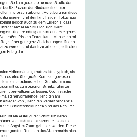
angen. So kam gerade eine neue Studie der
s bei 98 Prozent der Studienteilnehmer
iellen Interessen arbeiten. Meist beruhen diese
chtig agieren und den langfristigen Fokus aus
e kommt jedoch auch zu dem Ergebnis, dass
rer finanziellen Situation signifikant
zeigten Jüngere häufig ein stark übersteigertes
ßig großen Risiken führen kann. Menschen mit
r Regel über geringere Absicherungen für den
t zu werden und damit zu arbeiten, stellt einen
gen Erfolg dar.
balen Aktienmärkte geradezu idealtypisch, als
Jahres eine übergroße Korrektur gewesen.
ile in einer optimistischen Grundstimmung
en gilt es zum eigenen Schutz, ruhig zu
onen überwältigen zu lassen. Optimistische
gelmäßig hervorragende Renditen am
ich Anleger wohl, Renditen werden tendenziell
hädliche Fehlentscheidungen sind das Resultat.
in, ist ein erster guter Schritt, um deren
öhter Volatilität und Unsicherheit sollten die
er und Angst im Zaum gehalten werden. Diese
ervorragenden Renditen des Aktienmarkts nicht
ommen.