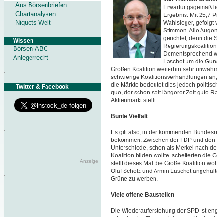
Aus Börsenbriefen
Erwartungsgemäß li
Chartanalysen
Ergebnis. Mit 25,7 
Niquets Welt
Wahlsieger, gefolgt
Stimmen. Alle Augen
gerichtet, denn die 
Wissen
Regierungskoalition 
Börsen-ABC
Dementsprechend we
Anlegerrecht
Laschet um die Guns
Großen Koalition weiterhin sehr unwahrsc
schwierige Koalitionsverhandlungen an,
die Märkte bedeutet dies jedoch politisc
Twitter & Facebook
quo, der schon seit längerer Zeit gute
Aktienmarkt stellt.
Bunte Vielfalt
Es gilt also, in der kommenden Bundesre
bekommen. Zwischen der FDP und den G
Unterschiede, schon als Merkel nach de
Koalition bilden wollte, scheiterten di
Anzeige
stellt dieses Mal die Große Koalition wo
Olaf Scholz und Armin Laschet angehalt
Grüne zu werben.
Viele offene Baustellen
Die Wiederauferstehung der SPD ist eng 