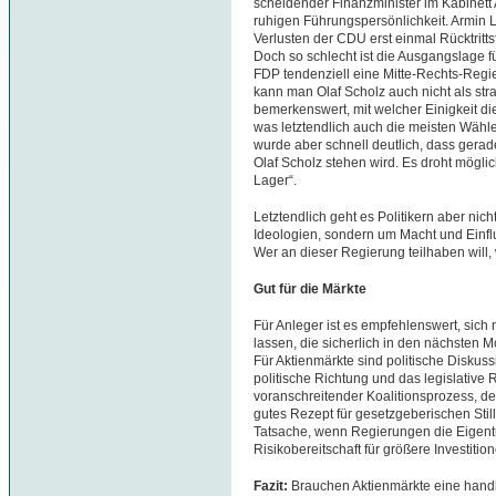
scheidender Finanzminister im Kabinett 
ruhigen Führungspersönlichkeit. Armin
Verlusten der CDU erst einmal Rücktrit
Doch so schlecht ist die Ausgangslage f
FDP tendenziell eine Mitte-Rechts-Regi
kann man Olaf Scholz auch nicht als str
bemerkenswert, mit welcher Einigkeit d
was letztendlich auch die meisten Wähl
wurde aber schnell deutlich, dass gerade
Olaf Scholz stehen wird. Es droht mögl
Lager“.
Letztendlich geht es Politikern aber ni
Ideologien, sondern um Macht und Einflu
Wer an dieser Regierung teilhaben will
Gut für die Märkte
Für Anleger ist es empfehlenswert, sich 
lassen, die sicherlich in den nächsten 
Für Aktienmärkte sind politische Diskus
politische Richtung und das legislative 
voranschreitender Koalitionsprozess, der 
gutes Rezept für gesetzgeberischen Stil
Tatsache, wenn Regierungen die Eigentu
Risikobereitschaft für größere Investiti
Fazit:
Brauchen Aktienmärkte eine hand