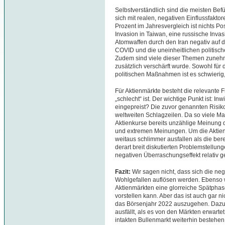
Selbstverständlich sind die meisten Bef
sich mit realen, negativen Einflussfaktor
Prozent im Jahresvergleich ist nichts P
Invasion in Taiwan, eine russische Inva
Atomwaffen durch den Iran negativ auf d
COVID und die uneinheitlichen politisc
Zudem sind viele dieser Themen zunehm
zusätzlich verschärft wurde. Sowohl für 
politischen Maßnahmen ist es schwierig
Für Aktienmärkte besteht die relevante F
„schlecht“ ist. Der wichtige Punkt ist: I
eingepreist? Die zuvor genannten Risiko
weltweiten Schlagzeilen. Da so viele Mark
Aktienkurse bereits unzählige Meinung d
und extremen Meinungen. Um die Aktienm
weitaus schlimmer ausfallen als die be
derart breit diskutierten Problemstellun
negativen Überraschungseffekt relativ g
Fazit:
Wir sagen nicht, dass sich die neg
Wohlgefallen auflösen werden. Ebenso w
Aktienmärkten eine glorreiche Spätphase
vorstellen kann. Aber das ist auch gar n
das Börsenjahr 2022 auszugehen. Dazu 
ausfällt, als es von den Märkten erwarte
intakten Bullenmarkt weiterhin bestehen: