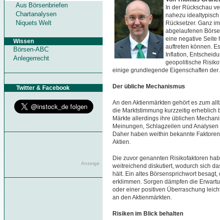
Aus Börsenbriefen
In der Rückschau ver
Chartanalysen
nahezu idealtypisc
Niquets Welt
Rücksetzer. Ganz i
abgelaufenen Börsen
eine negative Seit
Wissen
auftreten können. Es
Börsen-ABC
Inflation, Entschei
Anlegerrecht
geopolitische Risikof
einige grundlegende Eigenschaften der 
Der übliche Mechanismus
Twitter & Facebook
An den Aktienmärkten gehört es zum allt
die Marktstimmung kurzzeitig erheblich
Märkte allerdings ihre üblichen Mechan
Meinungen, Schlagzeilen und Analysen ab
Daher haben weithin bekannte Faktoren 
Aktien.
Die zuvor genannten Risikofaktoren ha
Anzeige
weitreichend diskutiert, wodurch sich d
hält. Ein altes Börsensprichwort besagt
erklimmen. Sorgen dämpfen die Erwartun
oder einer positiven Überraschung leicht
an den Aktienmärkten.
Risiken im Blick behalten