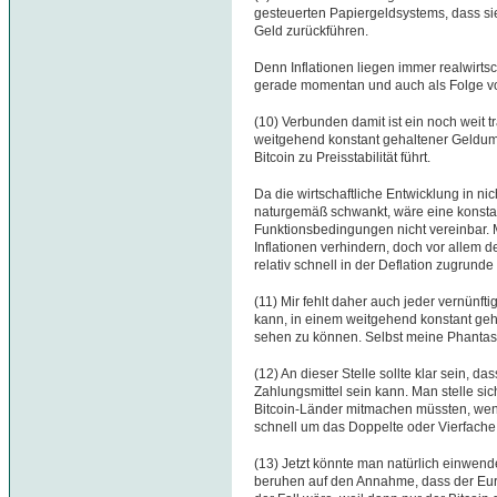
gesteuerten Papiergeldsystems, dass sie
Geld zurückführen.
Denn Inflationen liegen immer realwirt
gerade momentan und auch als Folge vo
(10) Verbunden damit ist ein noch weit t
weitgehend konstant gehaltener Geldum
Bitcoin zu Preisstabilität führt.
Da die wirtschaftliche Entwicklung in nic
naturgemäß schwankt, wäre eine konsta
Funktionsbedingungen nicht vereinbar. 
Inflationen verhindern, doch vor allem de
relativ schnell in der Deflation zugrund
(11) Mir fehlt daher auch jeder vernünf
kann, in einem weitgehend konstant geha
sehen zu können. Selbst meine Phantasie 
(12) An dieser Stelle sollte klar sein, d
Zahlungsmittel sein kann. Man stelle si
Bitcoin-Länder mitmachen müssten, wenn
schnell um das Doppelte oder Vierfache
(13) Jetzt könnte man natürlich einwen
beruhen auf den Annahme, dass der Euro 