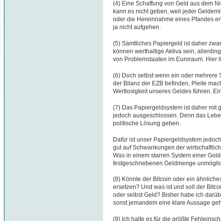
(4) Eine Schaffung von Geld aus dem Nic
kann es nicht geben, weil jeder Geldem
oder die Hereinnahme eines Pfandes en
ja nicht aufgehen.
(5) Sämtliches Papiergeld ist daher zwa
können werthaltige Aktiva sein, allerdin
von Problemstaaten im Euroraum. Hier li
(6) Doch selbst wenn ein oder mehrere S
der Bilanz der EZB befinden, Pleite mac
Wertlosigkeit unseres Geldes führen. Ein
(7) Das Papiergeldsystem ist daher mit g
jedoch ausgeschlossen. Denn das Leben
politische Lösung geben.
Dafür ist unser Papiergeldsystem jedoch
gut auf Schwankungen der wirtschaftlich
Was in einem starren System einer Gol
festgeschriebenen Geldmenge unmöglich
(8) Könnte der Bitcoin oder ein ähnlic
ersetzen? Und was ist und soll der Bitco
oder selbst Geld? Bisher habe ich darü
sonst jemandem eine klare Aussage geh
(9) Ich halte es für die größte Fehleinsc