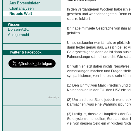
Aus Börsenbriefen
Chartanalysen
In den vergangenen Wochen habe ich ei
Niquets Welt
gesehen und war sehr angetan. Denn er
stets reflektiert.
Wissen
Ich habe mir viele Gespräche von ihm an
Börsen-ABC
gefallen.
Anlegerrecht
Umso erstaunter war ich, als er plötzlic
dann leider genau das, was ich bei so 
Geldsystem geht, denn da ist dann aus 
Twitter & Facebook
Fahnenstange schnell erreicht. Wie sch
Ich will hier jetzt daher nichts Negative
Anmerkungen machen und Fragen stellen, 
sympathisieren, von Interesse sein könn
(1) Den Unmut von Marc Friedrich und de
Notenbanken in der EU, den USA etc. te
Anzeige
(2) Um an dieser Stelle jedoch weiterz
klarmachen, was eine Währung ist und 
(3) Lustig ist, dass die Hauptkritik der 
Geldsystem unterstellen, Geld aus dem N
viel von diesem Geld ein wirkliches Nich