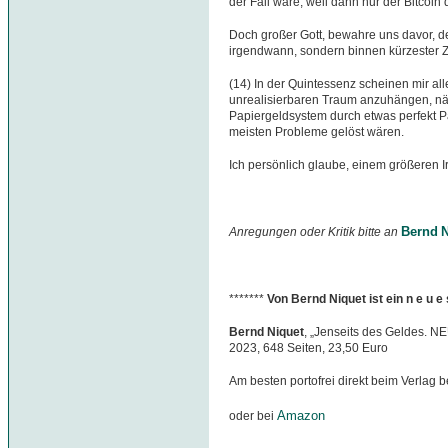
der Fall wäre, weil dann nur der Bitcoi
Doch großer Gott, bewahre uns davor, d
irgendwann, sondern binnen kürzester Z
(14) In der Quintessenz scheinen mir al
unrealisierbaren Traum anzuhängen, nä
Papiergeldsystem durch etwas perfekt P
meisten Probleme gelöst wären.
Ich persönlich glaube, einem größeren I
Bernd N
Anregungen oder Kritik bitte an
*******
Von Bernd Niquet ist ein n e u 
Bernd Niquet
, „Jenseits des Geldes. N
2023, 648 Seiten, 23,50 Euro
Am besten portofrei direkt beim Verlag b
Amazon
oder bei