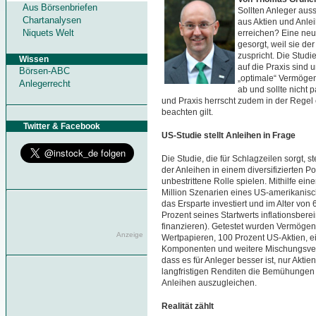
Aus Börsenbriefen
Sollten Anleger auss
Chartanalysen
aus Aktien und Anle
Niquets Welt
erreichen? Eine neue
gesorgt, weil sie der
zuspricht. Die Studi
Wissen
auf die Praxis sind 
Börsen-ABC
„optimale“ Vermögen
Anlegerrecht
ab und sollte nicht 
und Praxis herrscht zudem in der Regel 
beachten gilt.
Twitter & Facebook
US-Studie stellt Anleihen in Frage
Die Studie, die für Schlagzeilen sorgt, s
der Anleihen in einem diversifizierten P
unbestrittene Rolle spielen. Mithilfe ei
Million Szenarien eines US-amerikanisc
das Ersparte investiert und im Alter von
Prozent seines Startwerts inflationsber
finanzieren). Getestet wurden Vermögens
Anzeige
Wertpapieren, 100 Prozent US-Aktien, 
Komponenten und weitere Mischungsverh
dass es für Anleger besser ist, nur Aktie
langfristigen Renditen die Bemühungen
Anleihen auszugleichen.
Realität zählt