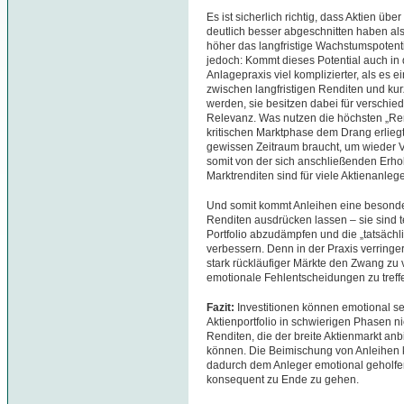
Es ist sicherlich richtig, dass Aktien üb
deutlich besser abgeschnitten haben als 
höher das langfristige Wachstumspotentia
jedoch: Kommt dieses Potential auch in d
Anlagepraxis viel komplizierter, als es
zwischen langfristigen Renditen und kurz
werden, sie besitzen dabei für verschie
Relevanz. Was nutzen die höchsten „Ren
kritischen Marktphase dem Drang erliegt,
gewissen Zeitraum braucht, um wieder V
somit von der sich anschließenden Erho
Marktrenditen sind für viele Aktienanleger
Und somit kommt Anleihen eine besonder
Renditen ausdrücken lassen – sie sind 
Portfolio abzudämpfen und die „tatsächl
verbessern. Denn in der Praxis verringert
stark rückläufiger Märkte den Zwang zu 
emotionale Fehlentscheidungen zu treffen
Fazit:
Investitionen können emotional se
Aktienportfolio in schwierigen Phasen nich
Renditen, die der breite Aktienmarkt anbi
können. Die Beimischung von Anleihen k
dadurch dem Anleger emotional geholfen
konsequent zu Ende zu gehen.