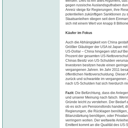
werden. Dies ist ein altes Argument, d
gegen russische Auslandsguthaben durc
Anreiz steige für Regierungen, ihre Res
potentiellen zukünftigen Sanktionen zu
Staatsanleihen stiegen seit dem Einmar
sich mit einem Wert von knapp 8 Billione
Käufer im Fokus
Auch die Abhängigkeit von China gestaltet
Größter Gläubiger der USA ist Japan mit
US-Dollar – China hingegen sitzt auf Be
Prozent der gesamten US-Nettoverschuldu
Chinas Besitz von US-Schulden verursach
Investoren besitzen heute einen geringe
vergangenen Jahren. Im Jahr 2011 besaß
öffentlichen Nettoverschuldung. Dieser A
zurück und schwankte im vergangenen 
nach US-Schulden hat sich hierdurch nic
Fazit:
Die Befürchtung, dass die Anleger d
und unserer Meinung nach falsch. Wenn m
Gründe leicht zu verstehen. Der Bedarf 
ob es sich um Pensionsfonds handelt, di
Regierungen, die Rücklagen benötigen, B
Bilanzstärkung benötigen, oder Privatanleg
verringern wollen. Der weltweite Anleihep
Emittent kommt an die Qualität des US-