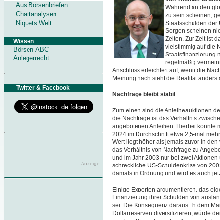
Aus Börsenbriefen
Während an den glo
Chartanalysen
zu sein scheinen, ge
Niquets Welt
Staatsschulden der 
Sorgen scheinen nie
Zeiten. Zur Zeit ist
Wissen
vielstimmig auf die N
Börsen-ABC
Staatsfinanzierung
Anlegerrecht
regelmäßig vermein
Anschluss erleichtert auf, wenn die Nach
Meinung nach sieht die Realität anders 
Twitter & Facebook
Nachfrage bleibt stabil
Zum einen sind die Anleiheauktionen de
die Nachfrage ist das Verhältnis zwisc
angebotenen Anleihen. Hierbei konnte m
2024 im Durchschnitt etwa 2,5-mal meh
Wert liegt höher als jemals zuvor in de
das Verhältnis von Nachfrage zu Angebo
und im Jahr 2003 nur bei zwei Aktionen 
Anzeige
schreckliche US-Schuldenkrise von 200
damals in Ordnung und wird es auch jetz
Einige Experten argumentieren, das eige
Finanzierung ihrer Schulden von auslä
sei. Die Konsequenz daraus: In dem Ma
Dollarreserven diversifizieren, würde de