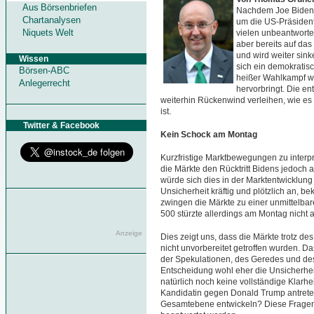
Aus Börsenbriefen
Nachdem Joe Biden
Chartanalysen
um die US-Präsident
Niquets Welt
vielen unbeantwortet
aber bereits auf da
und wird weiter sin
Wissen
sich ein demokratisc
Börsen-ABC
heißer Wahlkampf w
Anlegerrecht
hervorbringt. Die en
weiterhin Rückenwind verleihen, wie es 
ist.
Twitter & Facebook
Kein Schock am Montag
Kurzfristige Marktbewegungen zu interpr
die Märkte den Rücktritt Bidens jedoch a
würde sich dies in der Marktentwicklung
Unsicherheit kräftig und plötzlich an, 
zwingen die Märkte zu einer unmittelba
500 stürzte allerdings am Montag nicht 
Anzeige
Dies zeigt uns, dass die Märkte trotz de
nicht unvorbereitet getroffen wurden. D
der Spekulationen, des Geredes und de
Entscheidung wohl eher die Unsicherheit 
natürlich noch keine vollständige Klarhe
Kandidatin gegen Donald Trump antrete
Gesamtebene entwickeln? Diese Fragen