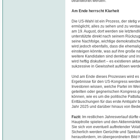
beantwortet werden.
Am Ende herrscht Klarheit
Die US-Wahl ist ein Prozess, der stetig
ermöglicht, alles zu sehen und zu verd
am 19. August, dort werden sie letztend
unterstützte direkt nach seinem Rückzu
seine Nachfolge, wichtige demokratische 
wird jedoch ebenfalls, dass die ehemal
einsteigen könnte, was auf ihre große na
weitere Kandidaten sind denkbar und i
wird heftig diskutiert – es existieren akt
sukzessive in Gewissheit auflösen werd
Und am Ende dieses Prozesses wird es 
Ergebnisse für den US-Kongress werden
Investoren wissen, welche Partei im Wei
geteilten oder gegnerischen Kongress g
können, wie es um die politische Pattsit
Enttäuschungen für das erste Amtsjahr be
Jahr 2025 und darüber hinaus von Bede
Fazit:
Im restlichen Jahresverlauf dürfte
Hauptrolle spielen und den Aktienmärkt
Sie sich von eventuell auftretender Vola
Sicherlich werden Gerüchte und Spekul
herausfordern, im übergeordneten Bild 