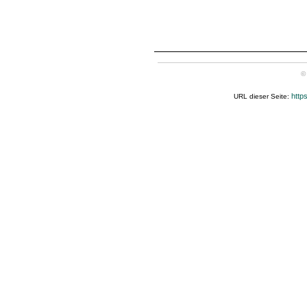
©
http
URL dieser Seite: