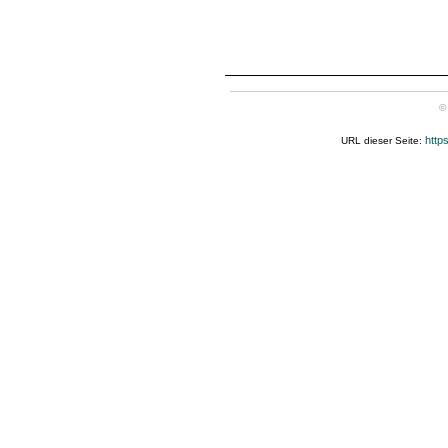
©
http
URL dieser Seite: