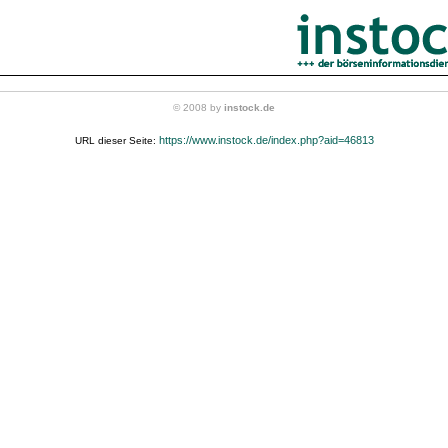
© 2008 by
instock.de
https://www.instock.de/index.php?aid=46813
URL dieser Seite: