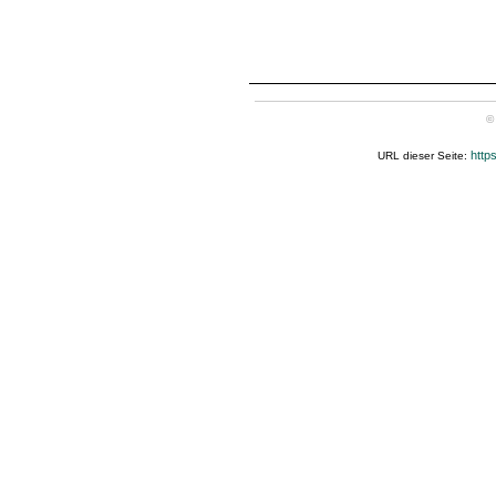
©
http
URL dieser Seite: