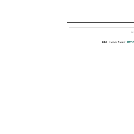
©
http
URL dieser Seite: