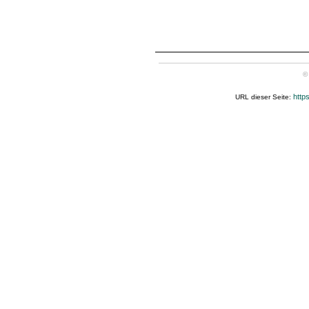
©
http
URL dieser Seite: