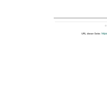
©
http
URL dieser Seite: