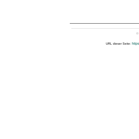
©
http
URL dieser Seite: