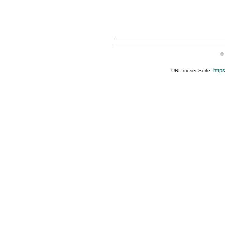
©
http
URL dieser Seite: