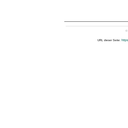
©
http
URL dieser Seite: