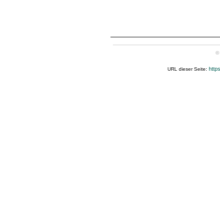
©
http
URL dieser Seite: