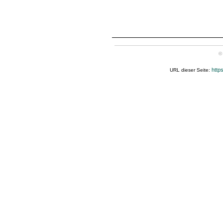
©
http
URL dieser Seite: