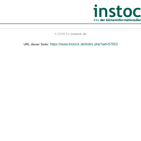
© 2008 by
instock.de
https://www.instock.de/index.php?aid=57653
URL dieser Seite: