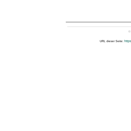
©
http
URL dieser Seite: