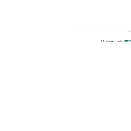
©
http
URL dieser Seite: