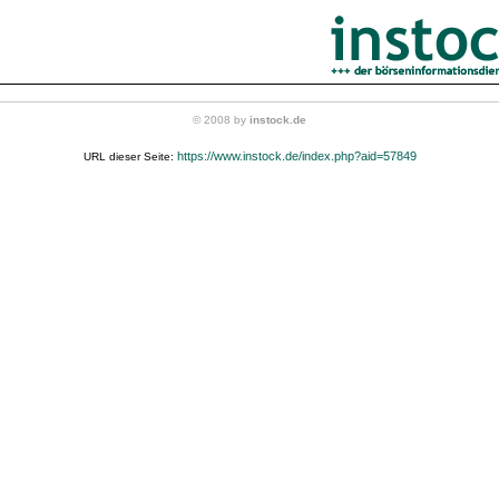
© 2008 by
instock.de
https://www.instock.de/index.php?aid=57849
URL dieser Seite: