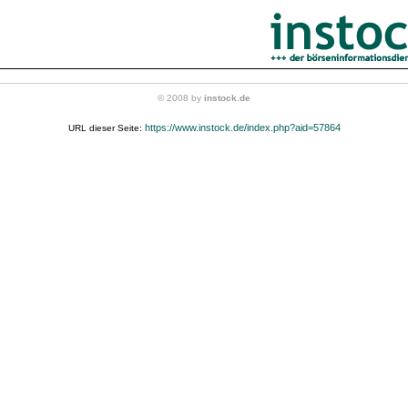
© 2008 by
instock.de
https://www.instock.de/index.php?aid=57864
URL dieser Seite: