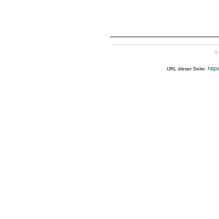
©
http
URL dieser Seite: