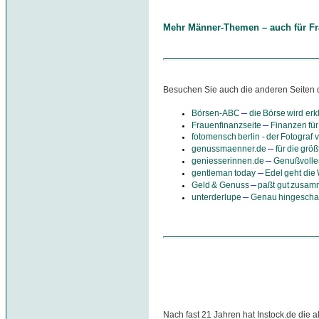
Mehr Männer-Themen – auch für Fra
Besuchen Sie auch die anderen Seiten 
–
Börsen-ABC
die Börse wird erkl
–
Frauenfinanzseite
Finanzen für
fotomensch berlin - der Fotogra
–
genussmaenner.de
für die grö
–
geniesserinnen.de
Genußvolles
–
gentleman today
Edel geht die
–
Geld & Genuss
paßt gut zusa
–
unterderlupe
Genau hingescha
Nach fast 21 Jahren hat Instock.de die a