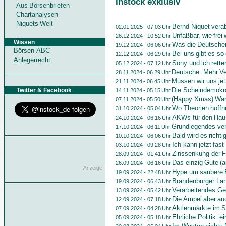
Instock exklusiv
Aus Börsenbriefen
Chartanalysen
Niquets Welt
Bernd Niquet vera
02.01.2025 - 07.03 Uhr
Unfaßbar, wie frei 
26.12.2024 - 10.52 Uhr
Wissen
Was die Deutsche
19.12.2024 - 06.06 Uhr
Börsen-ABC
Bei uns gibt es so
12.12.2024 - 06.29 Uhr
Anlegerrecht
Sony und ich retten
05.12.2024 - 07.12 Uhr
Deutsche: Mehr Ve
28.11.2024 - 06.29 Uhr
Müssen wir uns je
21.11.2024 - 06.45 Uhr
Die Scheindemokra
Twitter & Facebook
14.11.2024 - 05.15 Uhr
(Happy Xmas) War 
07.11.2024 - 05.50 Uhr
Wo Theorien hoffn
31.10.2024 - 05.04 Uhr
AKWs für den Hau
24.10.2024 - 06.16 Uhr
Grundlegendes ver
17.10.2024 - 06.11 Uhr
Bald wird es richti
10.10.2024 - 06.06 Uhr
Ich kann jetzt fast
03.10.2024 - 09.28 Uhr
Zinssenkung der Fe
28.09.2024 - 01.41 Uhr
Das einzig Gute (a
26.09.2024 - 06.16 Uhr
Anzeige
Hype um saubere En
19.09.2024 - 22.48 Uhr
Brandenburger Lan
19.09.2024 - 06.43 Uhr
Verarbeitendes G
13.09.2024 - 05.42 Uhr
Die Ampel aber auc
12.09.2024 - 07.18 Uhr
Aktienmärkte im 
07.09.2024 - 04.28 Uhr
Ehrliche Politik: e
05.09.2024 - 05.18 Uhr